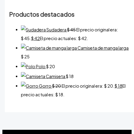
Productos destacados
Sudadera
$
45
El precio original era:
$ 45.
$
42
El precio actual es: $ 42.
Camiseta de manga larga
$
25
Polo
$
20
Camiseta
$
18
Gorro
$
20
El precio original era: $ 20.
$
18
El
precio actual es: $ 18.