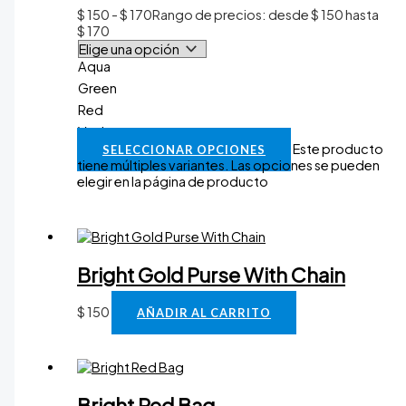
$
150
-
$
170
Rango de precios: desde $ 150 hasta
$ 170
Aqua
Green
Red
Vaciar
Este producto
SELECCIONAR OPCIONES
tiene múltiples variantes. Las opciones se pueden
elegir en la página de producto
Bright Gold Purse With Chain
$
150
AÑADIR AL CARRITO
Bright Red Bag