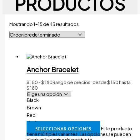
PRODUCTOS
Mostrando 1–15 de 43 resultados
Anchor Bracelet
$
150
-
$
180
Rango de precios: desde $ 150 hasta
$ 180
Black
Brown
Red
Vaciar
Este producto
SELECCIONAR OPCIONES
tiene múltiples variantes. Las opciones se pueden
elegir en la página de producto