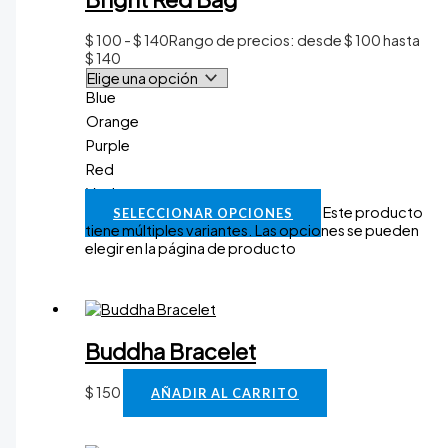
$
100
-
$
140
Rango de precios: desde $ 100 hasta
$ 140
Blue
Orange
Purple
Red
Vaciar
Este producto
SELECCIONAR OPCIONES
tiene múltiples variantes. Las opciones se pueden
elegir en la página de producto
Buddha Bracelet
$
150
AÑADIR AL CARRITO